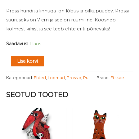
Pross hundi ja linnuga on lõbus ja pilkupüüdev. Prossi
suuruseks on 7 cm ja see on ruumiline. Koosneb
kolmest kihist ja see teeb ehte eriti põnevaks!
Saadavus:
1 laos
Lisa korvi
Kategooriad:
Ehted
,
Loomad
,
Prossid
,
Puit
Brand:
Etskae
SEOTUD TOOTED