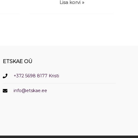
Lisa korvi
ETSKAE OÜ
+372 5698 8177 Kristi
info@etskae.ee