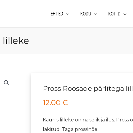
EHTED
KODU
KOTID
lilleke
Pross
Roosade
Pross Roosade pärlitega lil
pärlitega
12.00
€
lilleke
kogus
Kaunis lilleke on naiselik ja ilus. Pros
lakitud. Taga prossinõel