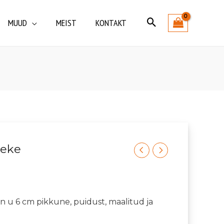
MUUD
MEIST
KONTAKT
leke
s on u 6 cm pikkune, puidust, maalitud ja