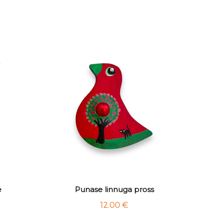
e
Punase linnuga pross
12.00
€