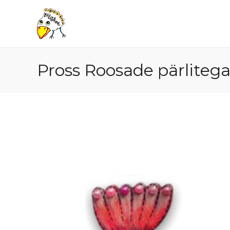
Skip
to
content
Pross Roosade pärlitega 