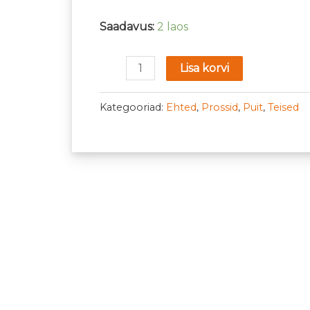
Saadavus:
2 laos
Lisa korvi
Kategooriad:
Ehted
,
Prossid
,
Puit
,
Teised