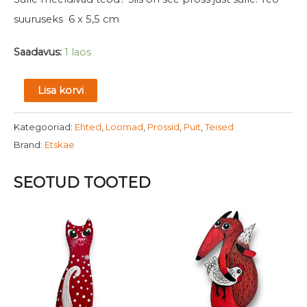
suuruseks 6 x 5,5 cm
Saadavus:
1 laos
Lisa korvi
Kategooriad:
Ehted
,
Loomad
,
Prossid
,
Puit
,
Teised
Brand:
Etskae
SEOTUD TOOTED