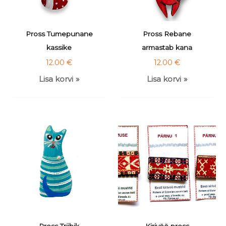
Pross Tumepunane
Pross Rebane
kassike
armastab kana
12.00
€
12.00
€
Lisa korvi
Lisa korvi
Pross Triibik
Kirivöö pross