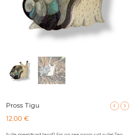
Pross Tigu
12.00
€
Sulle meeldivad teod? Siis on see pross just sulle! Teo